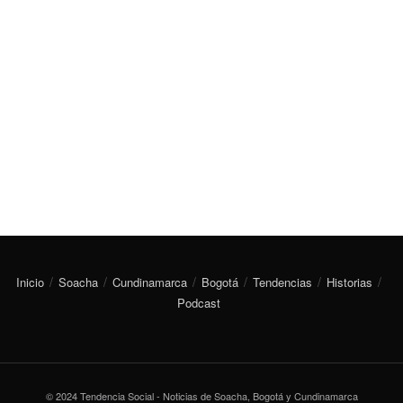
Inicio
Soacha
Cundinamarca
Bogotá
Tendencias
Historias
Podcast
© 2024 Tendencia Social - Noticias de Soacha, Bogotá y Cundinamarca