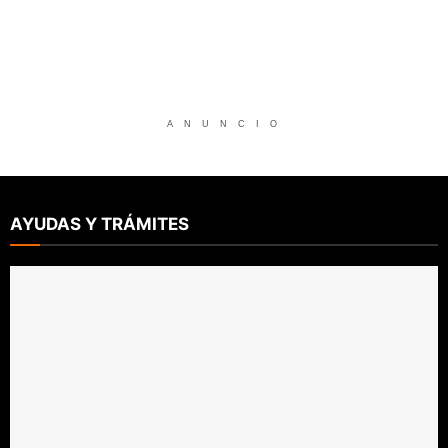
A N U N C I O
AYUDAS Y TRÁMITES