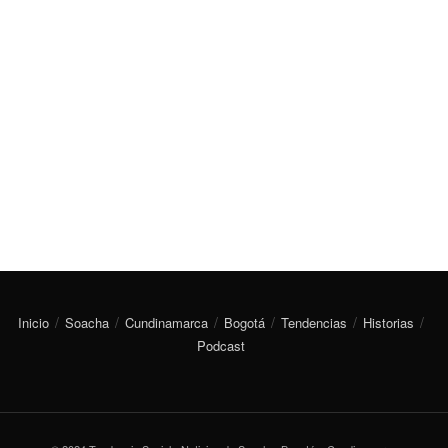
Inicio
Soacha
Cundinamarca
Bogotá
Tendencias
Historias
Podcast