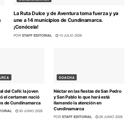
La Ruta Dulce y de Aventura toma fuerza y ya
s
une a 14 municipios de Cundinamarca.
¡Conócela!
POR
10 JULIO 2026
STAFF EDITORIAL
ARCA
SOACHA
l del Café: la joven
Néctar en las fiestas de San Pedro
ó el certamen nació
y San Pablo lo que hará está
les de Cundinamarca
llamando la atención en
Cundinamarca
30 JUNIO 2026
TORIAL
POR
26 JUNIO 2026
STAFF EDITORIAL