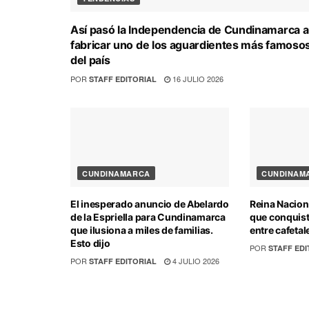
Así pasó la Independencia de Cundinamarca a
fabricar uno de los aguardientes más famoso
del país
POR
16 JULIO 2026
STAFF EDITORIAL
CUNDINAMARCA
CUNDINAM
El inesperado anuncio de Abelardo
Reina Naciona
de la Espriella para Cundinamarca
que conquist
que ilusiona a miles de familias.
entre cafeta
Esto dijo
POR
STAFF EDI
POR
4 JULIO 2026
STAFF EDITORIAL