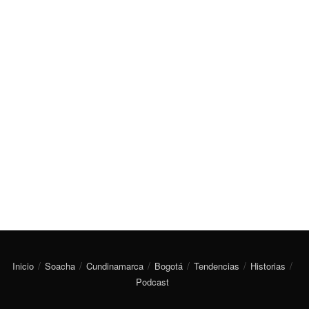
Inicio
Soacha
Cundinamarca
Bogotá
Tendencias
Historias
Podcast