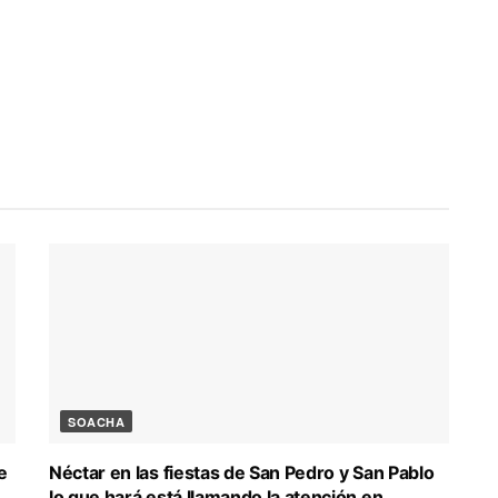
SOACHA
e
Néctar en las fiestas de San Pedro y San Pablo
lo que hará está llamando la atención en