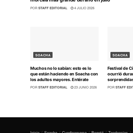
POR
4 JULIO 2026
STAFF EDITORIAL
SOACHA
SOACHA
Muchos no lo sabían: esto es lo
Festival de C
que están haciendo en Soacha con
ocurrió dura
los adultos mayores. Entérate
sorprendidas
POR
23 JUNIO 2026
POR
STAFF EDITORIAL
STAFF EDI
Inicio
Soacha
Cundinamarca
Bogotá
Tendencias