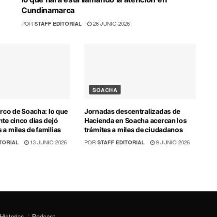
Cundinamarca
POR
26 JUNIO 2026
STAFF EDITORIAL
SOACHA
irco de Soacha: lo que
Jornadas descentralizadas de
nte cinco días dejó
Hacienda en Soacha acercan los
 a miles de familias
trámites a miles de ciudadanos
13 JUNIO 2026
POR
9 JUNIO 2026
TORIAL
STAFF EDITORIAL
Historias
Podcast