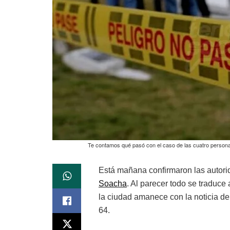
Te contamos qué pasó con el caso de las cuatro persona
Está mañana confirmaron las autori
Soacha
. Al parecer todo se traduce
la ciudad amanece con la noticia de
64.