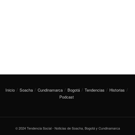
Inicio
Soacha
Cundinamarca
Bogotá
Tendencias
Historias
Podcast
© 2024 Tendencia Social - Noticias de Soacha, Bogotá y Cundinamarca