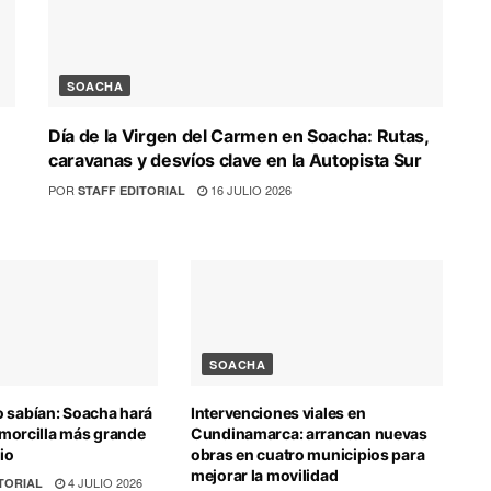
SOACHA
Día de la Virgen del Carmen en Soacha: Rutas,
caravanas y desvíos clave en la Autopista Sur
POR
16 JULIO 2026
STAFF EDITORIAL
SOACHA
 sabían: Soacha hará
Intervenciones viales en
e morcilla más grande
Cundinamarca: arrancan nuevas
lio
obras en cuatro municipios para
mejorar la movilidad
4 JULIO 2026
TORIAL