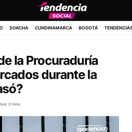
IO
SOACHA
CUNDINAMARCA
BOGOTÁ
TENDENCIA
de la Procuraduría
rcados durante la
asó?
tura: 2 mins.