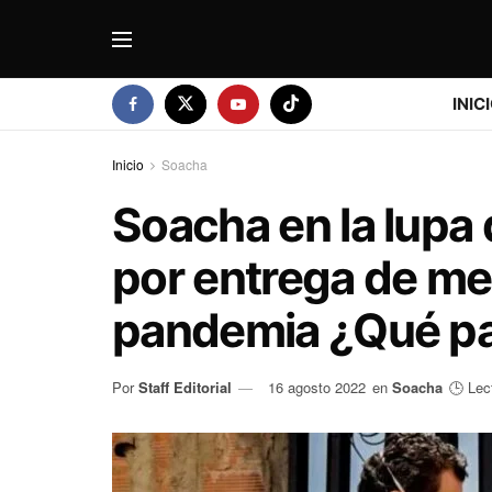
INIC
Inicio
Soacha
Soacha en la lupa 
por entrega de me
pandemia ¿Qué p
Por
Staff Editorial
16 agosto 2022
en
Soacha
🕒 Lec