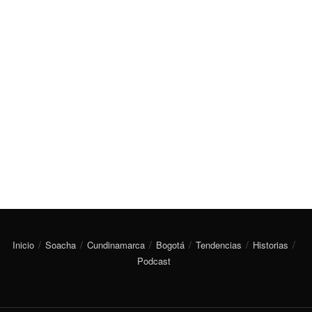
Inicio
Soacha
Cundinamarca
Bogotá
Tendencias
Historias
Podcast