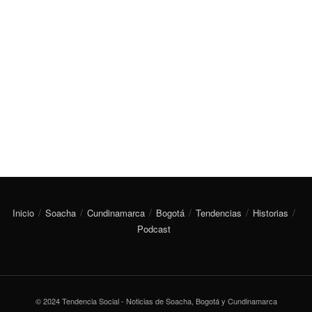
Inicio
Soacha
Cundinamarca
Bogotá
Tendencias
Historias
Podcast
© 2024 Tendencia Social - Noticias de Soacha, Bogotá y Cundinamarca