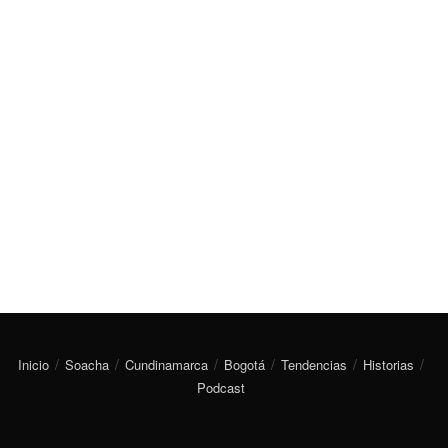
Inicio
Soacha
Cundinamarca
Bogotá
Tendencias
Historias
Podcast