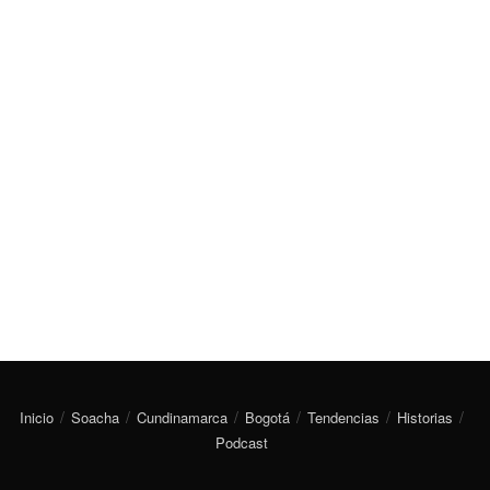
Inicio
Soacha
Cundinamarca
Bogotá
Tendencias
Historias
Podcast