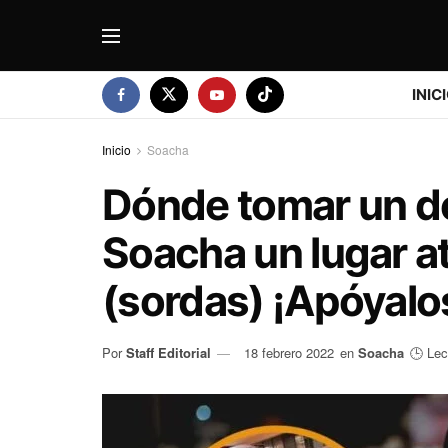
INIC
Inicio
Soacha
Dónde tomar un de
Soacha un lugar a
(sordas) ¡Apóyalo
Por
Staff Editorial
18 febrero 2022
en
Soacha
🕒 Lec