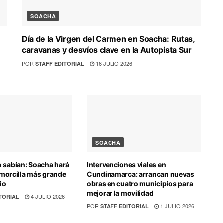
SOACHA
Día de la Virgen del Carmen en Soacha: Rutas,
caravanas y desvíos clave en la Autopista Sur
POR
16 JULIO 2026
STAFF EDITORIAL
SOACHA
 sabían: Soacha hará
Intervenciones viales en
e morcilla más grande
Cundinamarca: arrancan nuevas
lio
obras en cuatro municipios para
mejorar la movilidad
4 JULIO 2026
TORIAL
POR
1 JULIO 2026
STAFF EDITORIAL