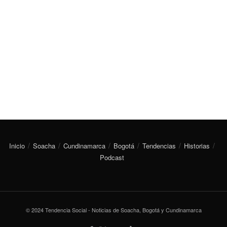
Inicio
Soacha
Cundinamarca
Bogotá
Tendencias
Historias
Podcast
© 2024 Tendencia Social - Noticias de Soacha, Bogotá y Cundinamarca