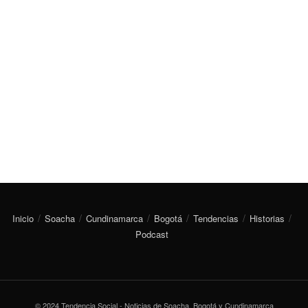
Inicio
Soacha
Cundinamarca
Bogotá
Tendencias
Historias
Podcast
© 2024 Tendencia Social - Noticias de Soacha, Bogotá y Cundinamarca