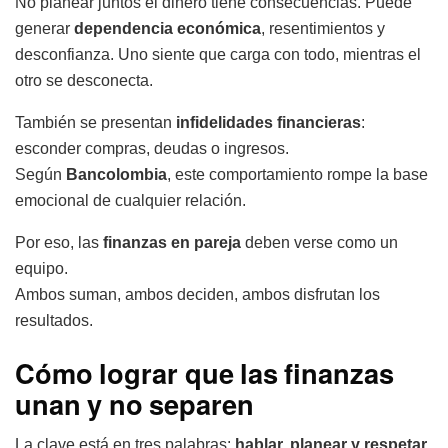
No planear juntos el dinero tiene consecuencias. Puede
generar
dependencia económica
, resentimientos y
desconfianza. Uno siente que carga con todo, mientras el
otro se desconecta.
También se presentan
infidelidades financieras
:
esconder compras, deudas o ingresos.
Según
Bancolombia
, este comportamiento rompe la base
emocional de cualquier relación.
Por eso, las
finanzas en pareja
deben verse como un
equipo.
Ambos suman, ambos deciden, ambos disfrutan los
resultados.
Cómo lograr que las finanzas
unan y no separen
La clave está en tres palabras:
hablar, planear y respetar
.