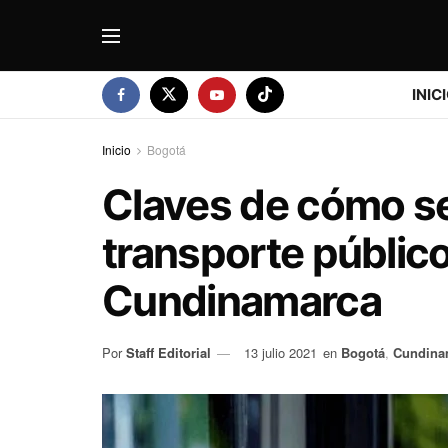
INIC
Inicio
Bogotá
Claves de cómo ser
transporte públic
Cundinamarca
Por
Staff Editorial
13 julio 2021
en
Bogotá
,
Cundina