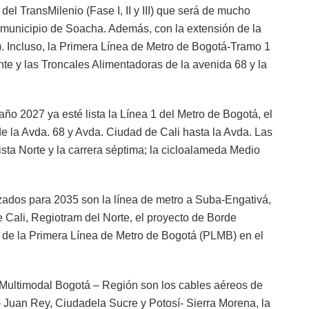
el TransMilenio (Fase I, II y III) que será de mucho
 municipio de Soacha. Además, con la extensión de la
I). Incluso, la Primera Línea de Metro de Bogotá-Tramo 1
e y las Troncales Alimentadoras de la avenida 68 y la
 año 2027 ya esté lista la Línea 1 del Metro de Bogotá, el
de la Avda. 68 y Avda. Ciudad de Cali hasta la Avda. Las
ista Norte y la carrera séptima; la cicloalameda Medio
izados para 2035 son la línea de metro a Suba-Engativá,
e Cali, Regiotram del Norte, el proyecto de Borde
n de la Primera Línea de Metro de Bogotá (PLMB) en el
 Multimodal Bogotá – Región son los cables aéreos de
– Juan Rey, Ciudadela Sucre y Potosí- Sierra Morena, la