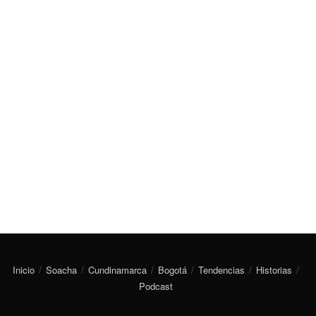
Inicio
Soacha
Cundinamarca
Bogotá
Tendencias
Historias
Podcast