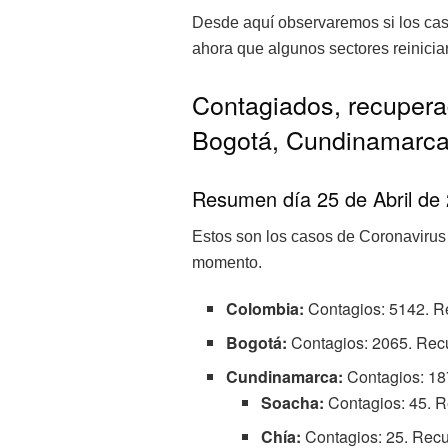
Desde aquí observaremos si los ca
ahora que algunos sectores reinicia
Contagiados, recupera
Bogotá, Cundinamarca
Resumen día 25 de Abril de
Estos son los casos de Coronavirus
momento.
Colombia:
Contagios: 5142. R
Bogotá:
Contagios: 2065. Recu
Cundinamarca:
Contagios: 187
Soacha:
Contagios: 45. R
Chía:
Contagios: 25. Recup