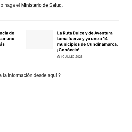
lo haga el
Ministerio de Salud
.
ncia de
La Ruta Dulce y de Aventura
car uno
toma fuerza y ya une a 14
más
municipios de Cundinamarca.
¡Conócela!
10 JULIO 2026
a la información desde aquí ?