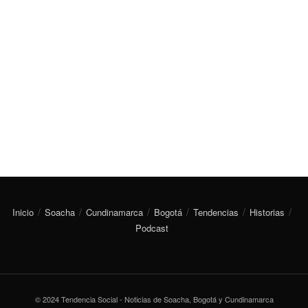
Inicio
Soacha
Cundinamarca
Bogotá
Tendencias
Historias
Podcast
© 2024 Tendencia Social - Noticias de Soacha, Bogotá y Cundinamarca