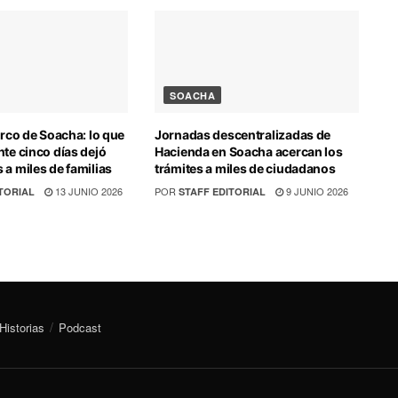
SOACHA
irco de Soacha: lo que
Jornadas descentralizadas de
nte cinco días dejó
Hacienda en Soacha acercan los
 a miles de familias
trámites a miles de ciudadanos
13 JUNIO 2026
POR
9 JUNIO 2026
TORIAL
STAFF EDITORIAL
Historias
Podcast