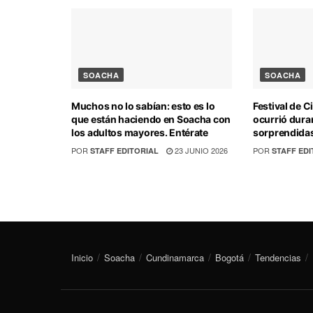
SOACHA
SOACHA
Muchos no lo sabían: esto es lo
Festival de C
que están haciendo en Soacha con
ocurrió dura
los adultos mayores. Entérate
sorprendidas
POR
23 JUNIO 2026
POR
STAFF EDITORIAL
STAFF EDI
Inicio
Soacha
Cundinamarca
Bogotá
Tendencias