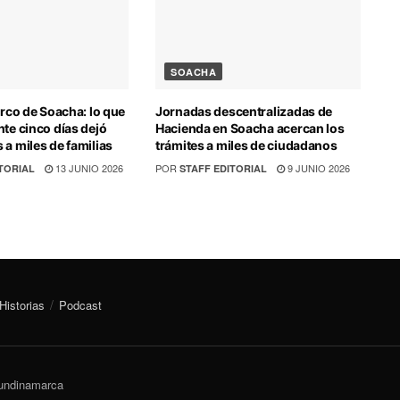
SOACHA
irco de Soacha: lo que
Jornadas descentralizadas de
nte cinco días dejó
Hacienda en Soacha acercan los
 a miles de familias
trámites a miles de ciudadanos
13 JUNIO 2026
POR
9 JUNIO 2026
TORIAL
STAFF EDITORIAL
Historias
Podcast
Cundinamarca