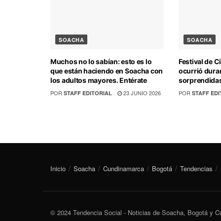
SOACHA
SOACHA
Muchos no lo sabían: esto es lo
Festival de C
que están haciendo en Soacha con
ocurrió dura
los adultos mayores. Entérate
sorprendidas
POR
23 JUNIO 2026
POR
STAFF EDITORIAL
STAFF EDI
Inicio
Soacha
Cundinamarca
Bogotá
Tendencias
© 2024 Tendencia Social - Noticias de Soacha, Bogotá y 