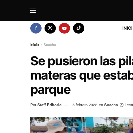
INIC
Inicio
Soacha
Se pusieron las pil
materas que estab
parque
Por
Staff Editorial
5 febrero 2022
en
Soacha
🕒 Lect