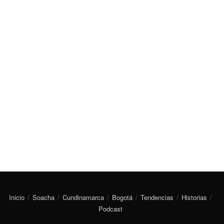
Inicio
Soacha
Cundinamarca
Bogotá
Tendencias
Historias
Podcast