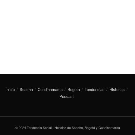
Inicio
Soacha
Cundinamarca
Bogotá
Tendencias
Historias
Podcast
© 2024 Tendencia Social - Noticias de Soacha, Bogotá y Cundinamarca