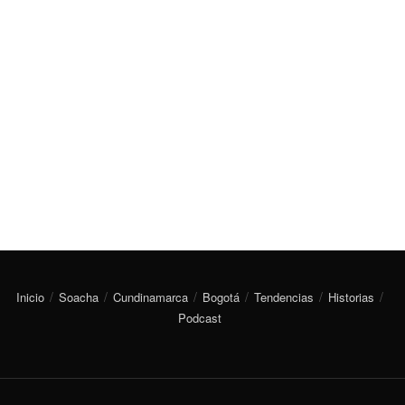
Inicio
Soacha
Cundinamarca
Bogotá
Tendencias
Historias
Podcast