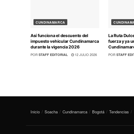
CUNDINAMARCA
CUNDINAM
Así funciona el descuento del
La Ruta Dulc
impuesto vehicular Cundinamarca
fuerza y ya u
durante la vigencia 2026
Cundinamarc
POR
12 JULIO 2026
POR
STAFF EDITORIAL
STAFF EDI
Inicio
Soacha
Cundinamarca
Bogotá
Tendencias