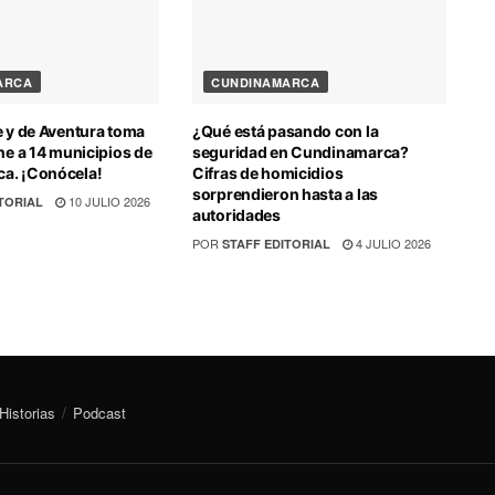
ARCA
CUNDINAMARCA
e y de Aventura toma
¿Qué está pasando con la
ne a 14 municipios de
seguridad en Cundinamarca?
a. ¡Conócela!
Cifras de homicidios
sorprendieron hasta a las
10 JULIO 2026
TORIAL
autoridades
POR
4 JULIO 2026
STAFF EDITORIAL
Historias
Podcast