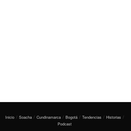
Inicio
Soacha
Cundinamarca
Bogotá
Tendencias
Historias
Podcast