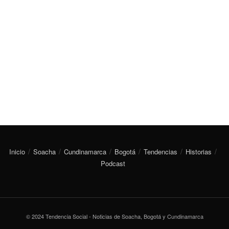
Inicio
Soacha
Cundinamarca
Bogotá
Tendencias
Historias
Podcast
© 2024 Tendencia Social - Noticias de Soacha, Bogotá y Cundinamarca