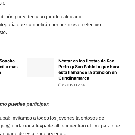
pio.
ición por video y un jurado calificador
tegoría que competirán por premios en efectivo
sto.
 Soacha
Néctar en las fiestas de San
cilla más
Pedro y San Pablo lo que hará
o
está llamando la atención en
Cundinamarca
26 JUNIO 2026
mo puedes participar
:
pal; invitamos a todos los jóvenes talentosos del
ge @fundacionarteyparte allí encuentran el link para que
gan parte de esta enriquecedora