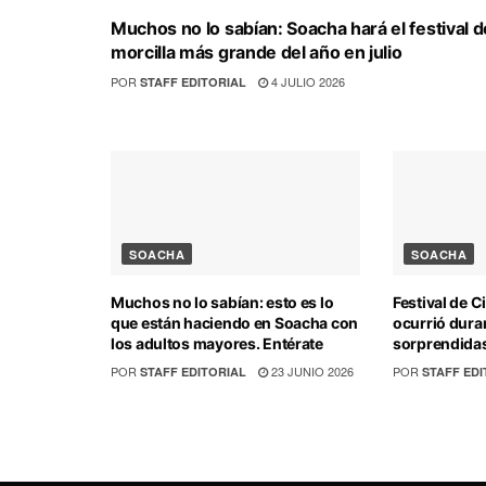
Muchos no lo sabían: Soacha hará el festival d
morcilla más grande del año en julio
POR
4 JULIO 2026
STAFF EDITORIAL
SOACHA
SOACHA
Muchos no lo sabían: esto es lo
Festival de C
que están haciendo en Soacha con
ocurrió dura
los adultos mayores. Entérate
sorprendidas
POR
23 JUNIO 2026
POR
STAFF EDITORIAL
STAFF EDI