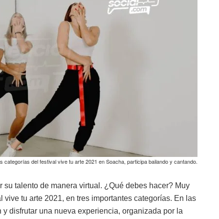
 categorías del festival vive tu arte 2021 en Soacha, participa bailando y cantando.
 su talento de manera virtual. ¿Qué debes hacer? Muy
al vive tu arte 2021, en tres importantes categorías. En las
ón y disfrutar una nueva experiencia, organizada por la