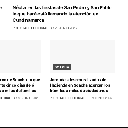
e
Néctar en las fiestas de San Pedro y San Pablo
lo que hará está llamando la atención en
Cundinamarca
POR
26 JUNIO 2026
STAFF EDITORIAL
SOACHA
irco de Soacha: lo que
Jornadas descentralizadas de
nte cinco días dejó
Hacienda en Soacha acercan los
 a miles de familias
trámites a miles de ciudadanos
13 JUNIO 2026
POR
9 JUNIO 2026
TORIAL
STAFF EDITORIAL