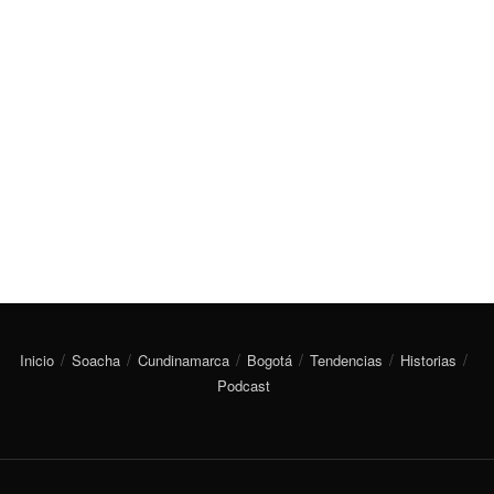
Inicio
Soacha
Cundinamarca
Bogotá
Tendencias
Historias
Podcast