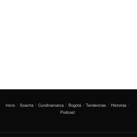
Inicio
Soacha
Cundinamarca
Bogotá
Tendencias
Historias
Podcast