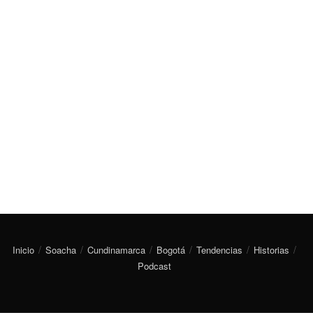
Inicio
Soacha
Cundinamarca
Bogotá
Tendencias
Historias
Podcast