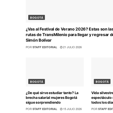
BOGOTÁ
¿Vas al Festival de Verano 2026? Estas son la
rutas de TransMilenio para llegar y regresar d
Simón Bolívar
POR
21 JULIO 2026
STAFF EDITORIAL
BOGOTÁ
BOGOTÁ
¿De qué sirve estudiar tanto? La
Vida silvestr
brecha salarial mujeres Bogotá
espectáculo 
sigue sorprendiendo
todos los día
POR
15 JULIO 2026
POR
STAFF EDITORIAL
STAFF EDI