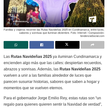
Familias y viajeros recorren las Rutas Navideñas 2025 en Cundinamarca, entre luces,
sabores y sonrisas que iluminan diciembre. Foto: Internet / Composición:
tendenciaSocial.com
Las
Rutas Navideñas 2025
ya iluminan Cundinamarca y
encienden algo más que las calles: despiertan recuerdos,
abrazos y sonrisas. Además, las
Rutas Navideñas 2025
vuelven a unir a las familias alrededor de luces que
parecen susurrar historias, sabores que saben a hogar y
momentos que se vuelven eternos.
Para el gobernador Jorge Emilio Rey, estas rutas son “un
regalo para quienes quieren sentir la Navidad de verdad”,