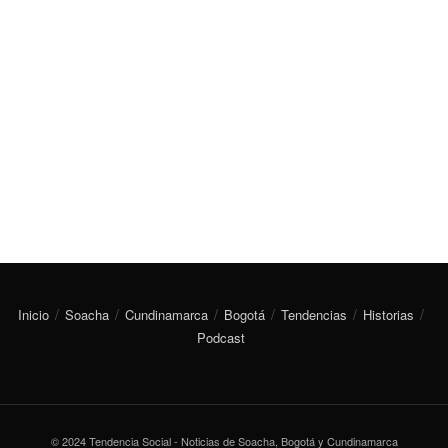
Inicio
Soacha
Cundinamarca
Bogotá
Tendencias
Historias
Podcast
© 2024 Tendencia Social - Noticias de Soacha, Bogotá y Cundinamarca